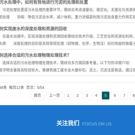
污水处理中，如何有效地进行污泥的处理和处置
泥处理处置是污水处理的重要环节，需综合考虑减量化、稳定化、无害化与资源
泥处理 浓缩：降低污泥含水率，减少体积。重力浓缩是利用污泥自身重力作用实现
何实现废水的深度处理和资源的回收
废水治理中，实现深度处理和资源回收需结合技术升级、工艺优化和资源化利用
水质 深度处理的目的是去除常规处理（如物理、化学、生物法）后仍残留的微量污
何选择合适的污水处理物理处理技术？
择合适的污水处理物理处理技术，需综合多方面因素考量，以下为你详细介绍：
悬浮物含量高且粒径较大，像建筑施工废水含大量砂石、泥土，沉淀法是首选，通过
38条
每页12条
页次：5/54
首页
上一页
1
2
3
4
5
6
7
8
关注我们
FOCUS ON US