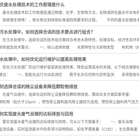
庆废水处理技术的工作原理是什么
水处理技术的工作原理是通过物理、化学、生物等方法，去除或转化废水中含有的
、病原微生物等），使水质达到排放标准或回用要求的过程。 不同的废水处理技术
污水处理中，如何选择合适的技术要点进行组合？
污水处理中，选择合适的技术组合需综合考虑水质特性、处理目标、经济性及环境
择依据及技术要点： 一、核心选择依据 水质特性与污染物类型 有机物（BOD
水处理中，如何优化运行维护以提高处理效果
化污水处理厂的运行维护是提高处理效果、降低运营成本的关键。以下结合搜索结
建议： 一、智能化运行与动态调控 数字化水位控制与淤积监测 采用智能化
何选择合适的除尘设备来降低颗粒物排放
废气治理中，选择合适的除尘设备降低颗粒物排放，需综合多方面因素考量：
颗粒物（如大于10μm），惯性除尘器和旋风除尘器较为适用。惯性除尘器利用气流
何实现废水废气治理的达标排放与回用
实现废水废气治理的达标排放与回用，可从以下方面着手： 一、废水治理
监测设备，实时监测废水中的各项污染物指标，如化学需氧量（COD）、生化需氧量