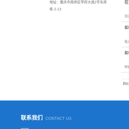
在
地址：重庆市南岸区学府大道2号车库
栋-2-13
污
污
如
在
化
如
选
中
共6
联系我们
CONTACT US