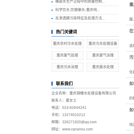
桶装水生产过程中的质量控制...
重
科学饮水,饮健康水-重庆纯...
废
反渗透膜污染特征及处理方法...
属
在
热门关键词
在
重庆农村污水处理
重庆污水处理设备
选
重庆废气处理
重庆废气治理
污
优
重庆污水治理
重庆废水处理
化
如
联系我们
在
企业名称：重庆锦鲤水处理设备有限公司
的
联系人：霍女士
电话：023-62644241
如
手机：13274010212
要
邮箱：326271920@qq.com
线
网址：www.cqnanxu.com