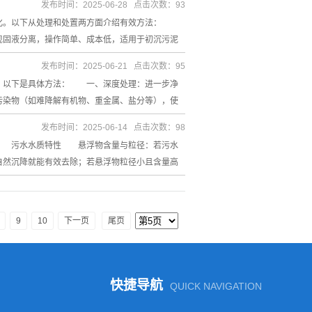
发布时间：2025-06-28 点击次数：93
化。以下从处理和处置两方面介绍有效方法：
固液分离，操作简单、成本低，适用于初沉污泥
发布时间：2025-06-21 点击次数：95
，以下是具体方法： 一、深度处理：进一步净
染物（如难降解有机物、重金属、盐分等），使
发布时间：2025-06-14 点击次数：98
 污水水质特性 悬浮物含量与粒径：若污水
自然沉降就能有效去除；若悬浮物粒径小且含量高
9
10
下一页
尾页
快捷导航
QUICK NAVIGATION