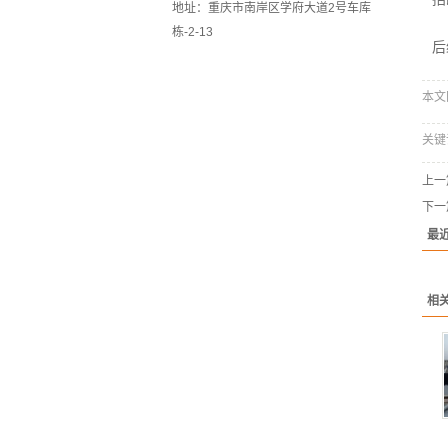
地址：重庆市南岸区学府大道2号车库
再
栋-2-13
后
本文网
关键
上一
下一
最
相