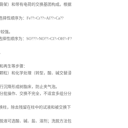
骨架）和带有电荷的交换基团构成。根据
：Fe??>Cr??>Al??>Ca??
力较强。
：SO???>NO??>Cl?>OH?>F?
。
和再生等步骤：
颗粒）和化学处理（转型，酸、碱交替浸
行沉降形成树脂床，防止夹气泡。
分批操作、交换不完全，不适宜多组分分
换柱，除去残留在柱中的试液和被交换下
脱液可选酸、碱、盐、溶剂；洗脱方法包