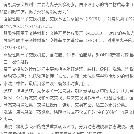
机离子交换剂：主要为离子交换树脂，由不溶于水的惰性物质母体（
换基团的性质，离子交换树脂可分为：
酸性阳离子交换树脂：交换基团为磺酸基（-SO?H），对常见离子的选择性顺序为
g??>K?=NH??>Na?>H?>Li?。
酸性阳离子交换树脂：交换基团为羧酸基（-COOH），对H?的亲和
碱性阴离子交换树脂：交换基团为季胺基（≡NOH），对常见离子的选择性顺序为
HCO??>HSiO??。
碱性阴离子交换树脂：含叔胺、仲胺、伯胺基，对OH?的亲和力较强
三、操作过程
子交换法的操作过程主要包括树脂预处理、装柱、吸附、洗涤、洗脱
脂预处理：包括物理处理（去杂、过筛、水洗以获得粒度均匀的树脂
，水洗至中性，最后用缓冲液平衡数小时备用）。
柱：湿法装柱，先装水至一定高度，加入悬浮在水中的树脂，让其自
附：分为静态交换和动态交换。静态交换操作简单、设备要求低，但
；动态交换通过离子交换柱操作，连续、交换完全，适宜多组分分离。
涤：用洗涤液（蒸馏水、稀酸溶液或不含试样的“空白溶液”）流经交
的离子。
脱：将树脂吸附的物质重新转入溶液，分为动态洗脱和静态洗脱。洗
改变溶液pH值（酸、碱）、改变溶液离子强度（盐溶液）。