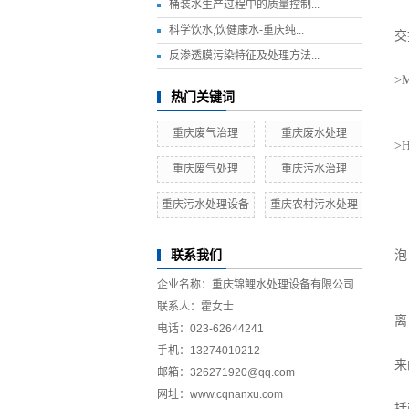
桶装水生产过程中的质量控制...
有
科学饮水,饮健康水-重庆纯...
交
反渗透膜污染特征及处理方法...
强
>M
热门关键词
弱
强
重庆废气治理
重庆废水处理
>
弱
重庆废气处理
重庆污水治理
重庆污水处理设备
重庆农村污水处理
离
树
联系我们
泡
装
企业名称：重庆锦鲤水处理设备有限公司
吸
联系人：霍女士
离
电话：023-62644241
洗
手机：13274010212
来
邮箱：326271920@qq.com
洗
网址：www.cqnanxu.com
括